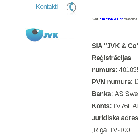
Kontakti
Skatīt
SIA "JVK & Co"
atrašanās v
SIA "JVK & Co
Reģistrācijas
numurs:
40103
PVN numurs:
L
Banka:
AS Swe
Konts:
LV76HA
Juridiskā adre
,Rīga, LV-1001