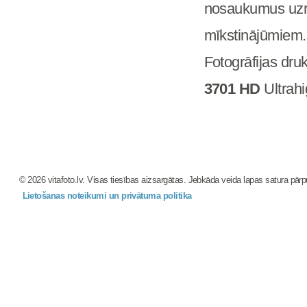
nosaukumus uzrād
mīkstinājūmiem.
Fotogrāfijas dr
3701 HD
Ultrahi
© 2026 vitafoto.lv. Visas tiesības aizsargātas. Jebkāda veida lapas satura pārpub
Lietošanas noteikumi un privātuma politika