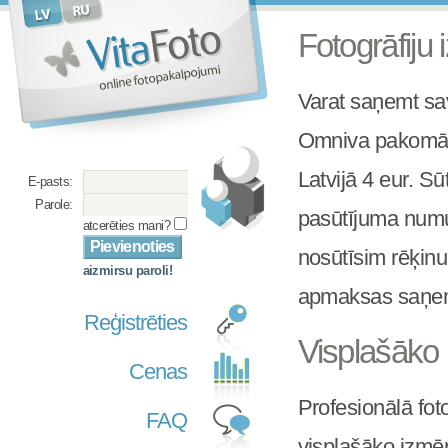
Fotogrāfiju
Varat saņemt sa
Omniva pakomāt
Latvijā 4 eur. Sū
E-pasts:
Parole:
pasūtījuma numu
atcerēties mani?
nosūtīsim rēķin
aizmirsu paroli!
apmaksas saņemš
Reģistrēties
Visplašāko i
Cenas
Profesionālā fot
FAQ
visplašāko izmēru